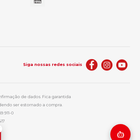
Siga nossas redes sociais
nfirmação de dados. Fica garantida
podendo ser estornado a compra.
9.911-0
417