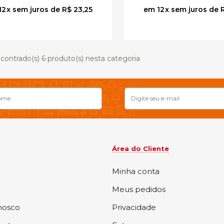
12
x
sem juros
de
R$ 23,25
12
x
sem juros
de
contrado(s)
6
produto(s) nesta categoria
Área do Cliente
Minha conta
Meus pedidos
nosco
Privacidade