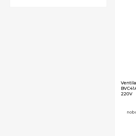
Ventil
BVC41A
220V
no
b