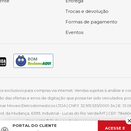
iente
Entrega
Trocas e devolução
Formas de pagamento
Eventos
BOM
exclusivos para compras via internet. Vendas sujeitas à análise e co
ão das ofertas e erros de digitação que possa ter sido veiculados, 
mar Moveis Eletrodomesticos LTDA | CNPJ: 32.951.535/0001-34 | IE: 13.06
d. da Mudança, 6399, Industrial - Lucas do Rio Verde/MT | CEP: 78460
Copyright © Todos os direitos reservados.
PORTAL DO CLIENTE
ACESSE E
🤩