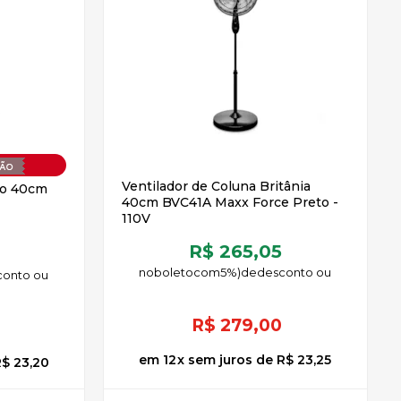
OFF
Ventilador de Coluna Britânia
no 40cm
40cm BVC41A Maxx Force Preto -
110V
R$ 265,05
8
no
boleto
5%)
de
R$
279,00
12
x
sem juros
de
R$ 23,25
$ 23,20