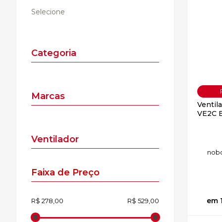
Selecione
Categoria
Marcas
Ventil
VE2C E
Ventilador
no
b