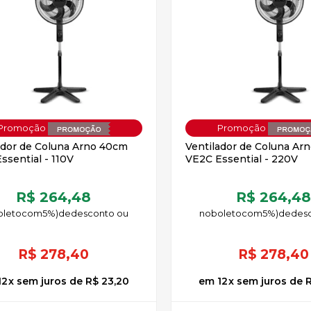
OFF
ador de Coluna Arno 40cm
Ventilador de Coluna Ar
ssential - 110V
VE2C Essential - 220V
R$ 264,48
R$ 264,4
oleto
5%)
de
no
boleto
5%)
de
R$
278,40
R$
278,40
12
x
sem juros
de
R$ 23,20
12
x
sem juros
de
R