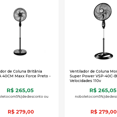
ador de Coluna Britânia
Ventilador de Coluna Mo
 40CM Maxx Force Preto -
Super Power VSP-40C-B
Velocidades 110v
R$ 265,05
R$ 265,05
oleto
5%)
de
no
boleto
5%)
de
R$
279,00
R$
279,00