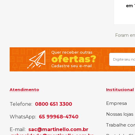
Foram en
Quer receber outras
ofertas?
Cadastre seu e-mail
Atendimento
Institucional
Empresa
Telefone:
0800 651 3300
Nossas lojas
WhatsApp:
65 99968-4740
Trabalhe co
E-mail:
sac@martinello.com.br