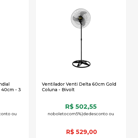
ndial
Ventilador Venti Delta 60cm Gold
 40cm - 3
Coluna - Bivolt
R$ 502,55
no
boleto
5%)
de
R$
529,00