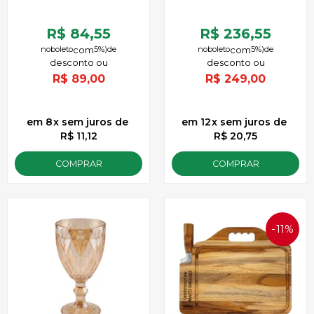
R$ 84,55
R$ 236,55
no
boleto
5%)
de
no
boleto
5%)
de
R$
89,00
R$
249,00
8
x
sem juros
de
12
x
sem juros
de
R$ 11,12
R$ 20,75
COMPRAR
COMPRAR
11%
OFF