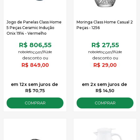
Jogo de Panelas Class Home
Moringa Class Home Casual 2
5 Peças Ceramic Indução
Peças - 1256
Onix 1914 - Vermelho
R$ 806,55
R$ 27,55
no
boleto
5%)
de
no
boleto
5%)
de
R$
849,00
R$
29,00
12
x
sem juros
de
2
x
sem juros
de
R$ 70,75
R$ 14,50
COMPRAR
COMPRAR