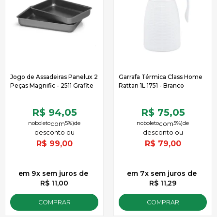
Jogo de Assadeiras Panelux 2
Garrafa Térmica Class Home
Peças Magnific - 2511 Grafite
Rattan 1L 1751 - Branco
R$ 94,05
R$ 75,05
no
boleto
5%)
de
no
boleto
5%)
de
R$
99,00
R$
79,00
9
x
sem juros
de
7
x
sem juros
de
R$ 11,00
R$ 11,29
COMPRAR
COMPRAR