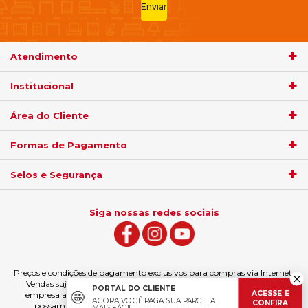
Enviar
Atendimento
Institucional
Área do Cliente
Formas de Pagamento
Selos e Segurança
Siga nossas redes sociais
Preços e condições de pagamento exclusivos para compras via Internet.
Vendas sujeitas à análise e confirmação de dados. Fica garantida à
PORTAL DO CLIENTE
ACESSE E
🤩
empresa a eventual retificação das ofertas e erros de digitação que
AGORA VOCÊ PAGA SUA PARCELA
CONFIRA
possam ter sido veiculados, podendo ser estornado a compra.
MAIS FÁCIL