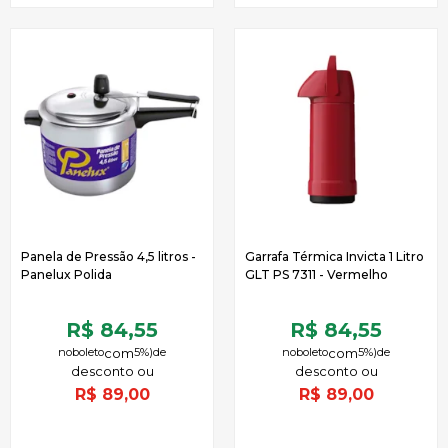
Panela de Pressão 4,5 litros -
Garrafa Térmica Invicta 1 Litro
Panelux Polida
GLT PS 7311 - Vermelho
R$ 84,55
R$ 84,55
no
boleto
5%)
de
no
boleto
5%)
de
R$
89,00
R$
89,00