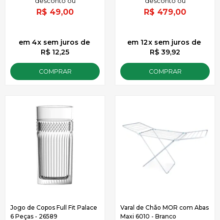
R$
49,00
R$
479,00
4
x
sem juros
de
12
x
sem juros
de
R$ 12,25
R$ 39,92
COMPRAR
COMPRAR
Jogo de Copos Full Fit Palace
Varal de Chão MOR com Abas
6 Peças - 26589
Maxi 6010 - Branco