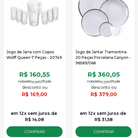
Jogo de Jarra com Copos
Jogo de Jantar Tramontina
Wolff Queen 7 Peças - 20749
20 Peças Porcelana Canyon -
96589/068
R$ 160,55
R$ 360,05
no
boleto
5%)
de
no
boleto
5%)
de
R$
169,00
R$
379,00
12
x
sem juros
de
12
x
sem juros
de
R$ 14,08
R$ 31,58
COMPRAR
COMPRAR