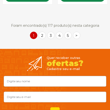
Foram encontrado(s)
117
produto(s) nesta categoria
1
2
3
4
5
>
Quer receber outras
ofertas?
Cadastre seu e-mail