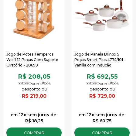
Jogo de Potes Temperos
Jogo de Panela Brinox 5
Wolff 12 Peças Com Suporte
Peças Smart Plus 4774/101 -
Giratório - 20699
Vanilla com Indução
R$ 208,05
R$ 692,55
no
boleto
5%)
de
no
boleto
5%)
de
R$
219,00
R$
729,00
12
x
sem juros
de
12
x
sem juros
de
R$ 18,25
R$ 60,75
COMPRAR
COMPRAR