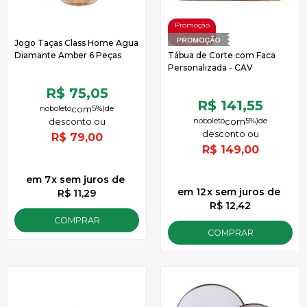
Jogo Taças Class Home Agua
Diamante Amber 6 Peças
Tábua de Corte com Faca
Personalizada - CAV
R$ 75,05
R$ 141,55
no
boleto
5%)
de
no
boleto
5%)
de
R$
79,00
R$
149,00
7
x
sem juros
de
12
x
sem juros
de
R$ 11,29
R$ 12,42
COMPRAR
COMPRAR