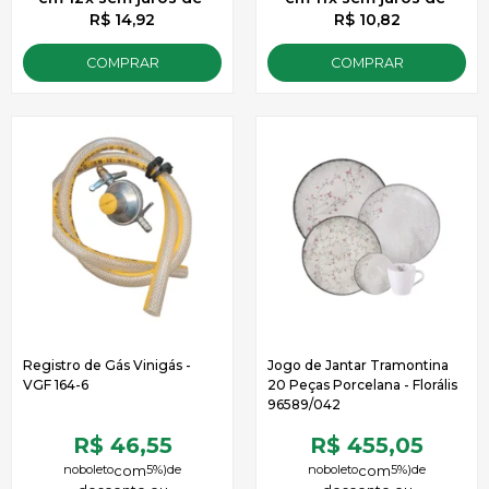
R$ 14,92
R$ 10,82
COMPRAR
COMPRAR
Registro de Gás Vinigás -
Jogo de Jantar Tramontina
VGF 164-6
20 Peças Porcelana - Florális
96589/042
R$ 46,55
R$ 455,05
no
boleto
5%)
de
no
boleto
5%)
de