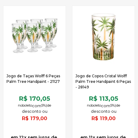
Jogo de Taças Wolff 6 Peças
Jogo de Copos Cristal Wolff
Palm Tree Handpaint - 21127
Palm Tree Handpaint 6 Peças
- 28149
R$ 170,05
R$ 113,05
no
boleto
5%)
de
no
boleto
5%)
de
R$
179,00
R$
119,00
12
x
sem juros
de
11
x
sem juros
de