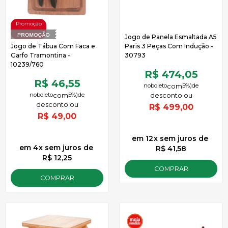
Jogo de Panela Esmaltada A5
Jogo de Tábua Com Faca e
Paris 3 Peças Com Indução -
Garfo Tramontina -
30793
10239/760
R$ 474,05
R$ 46,55
no
boleto
5%)
de
no
boleto
5%)
de
R$
499,00
R$
49,00
12
x
sem juros
de
4
x
sem juros
de
R$ 41,58
R$ 12,25
COMPRAR
COMPRAR