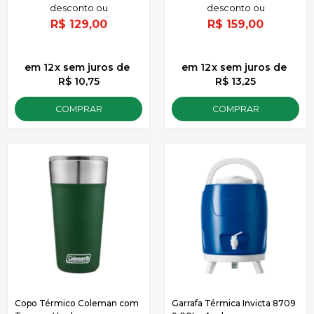
R$
129,00
R$
159,00
12
x
sem juros
de
12
x
sem juros
de
R$ 10,75
R$ 13,25
COMPRAR
COMPRAR
Copo Térmico Coleman com
Garrafa Térmica Invicta 8709