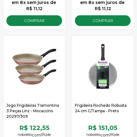
8
x
sem juros
de
8
x
sem juros
de
R$ 11,12
R$ 11,12
COMPRAR
COMPRAR
Jogo Frigideiras Tramontina
Frigideira Rochedo Robusta
3 Peças Linz - Mocaccino
24 cm C/Tampa - Preto
20297/309
R$ 122,55
R$ 151,05
no
boleto
5%)
de
no
boleto
5%)
de