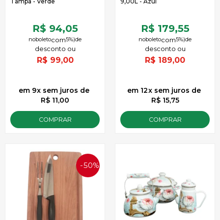
Tampa - Verde
9,00L - Azul
R$ 94,05
R$ 179,55
no
boleto
5%)
de
no
boleto
5%)
de
R$
99,00
R$
189,00
9
x
sem juros
de
12
x
sem juros
de
R$ 11,00
R$ 15,75
COMPRAR
COMPRAR
50%
OFF