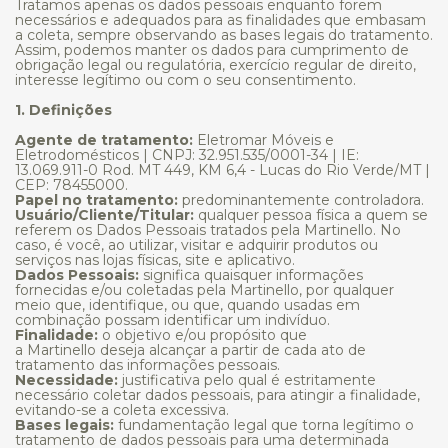
Tratamos apenas os dados pessoais enquanto forem
necessários e adequados para as finalidades que embasam
a coleta, sempre observando as bases legais do tratamento.
Assim, podemos manter os dados para cumprimento de
obrigação legal ou regulatória, exercício regular de direito,
interesse legítimo ou com o seu consentimento.
1. Definições
Agente de tratamento:
Eletromar Móveis e
Eletrodomésticos | CNPJ: 32.951.535/0001-34 | IE:
13.069.911-0 Rod. MT 449, KM 6,4 - Lucas do Rio Verde/MT |
CEP: 78455000.
Papel no tratamento:
predominantemente controladora.
Usuário/Cliente/Titular:
qualquer pessoa física a quem se
referem os Dados Pessoais tratados pela Martinello. No
caso, é você, ao utilizar, visitar e adquirir produtos ou
serviços nas lojas físicas, site e aplicativo.
Dados Pessoais:
significa quaisquer informações
fornecidas e/ou coletadas pela Martinello, por qualquer
meio que, identifique, ou que, quando usadas em
combinação possam identificar um indivíduo.
Finalidade:
o objetivo e/ou propósito que
a Martinello deseja alcançar a partir de cada ato de
tratamento das informações pessoais.
Necessidade:
justificativa pelo qual é estritamente
necessário coletar dados pessoais, para atingir a finalidade,
evitando-se a coleta excessiva.
Bases legais:
fundamentação legal que torna legítimo o
tratamento de dados pessoais para uma determinada