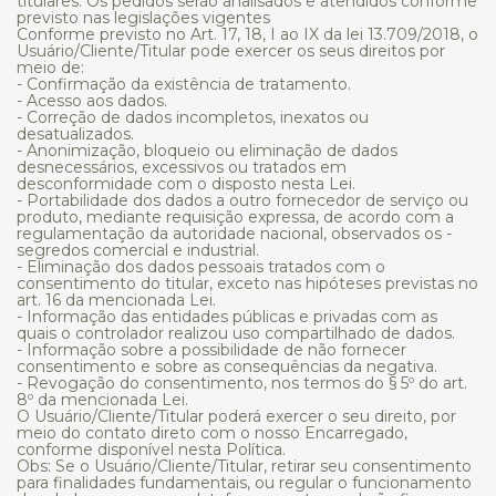
titulares. Os pedidos serão analisados e atendidos conforme
previsto nas legislações vigentes
Conforme previsto no Art. 17, 18, I ao IX da lei 13.709/2018, o
Usuário/Cliente/Titular pode exercer os seus direitos por
meio de:
- Confirmação da existência de tratamento.
- Acesso aos dados.
- Correção de dados incompletos, inexatos ou
desatualizados.
- Anonimização, bloqueio ou eliminação de dados
desnecessários, excessivos ou tratados em
desconformidade com o disposto nesta Lei.
- Portabilidade dos dados a outro fornecedor de serviço ou
produto, mediante requisição expressa, de acordo com a
regulamentação da autoridade nacional, observados os -
segredos comercial e industrial.
- Eliminação dos dados pessoais tratados com o
consentimento do titular, exceto nas hipóteses previstas no
art. 16 da mencionada Lei.
- Informação das entidades públicas e privadas com as
quais o controlador realizou uso compartilhado de dados.
- Informação sobre a possibilidade de não fornecer
consentimento e sobre as consequências da negativa.
- Revogação do consentimento, nos termos do § 5º do art.
8º da mencionada Lei.
O Usuário/Cliente/Titular poderá exercer o seu direito, por
meio do contato direto com o nosso Encarregado,
conforme disponível nesta Política.
Obs: Se o Usuário/Cliente/Titular, retirar seu consentimento
para finalidades fundamentais, ou regular o funcionamento