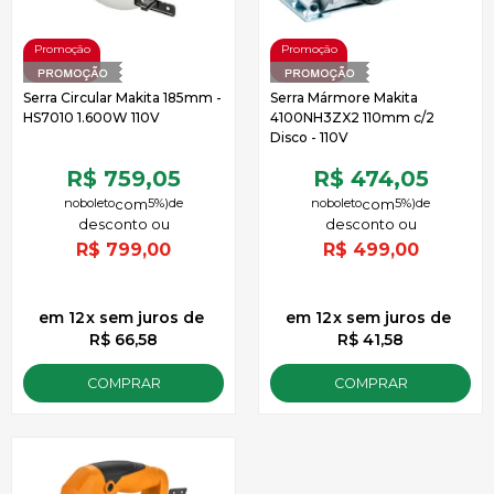
Serra Circular Makita 185mm -
Serra Mármore Makita
HS7010 1.600W 110V
4100NH3ZX2 110mm c/2
Disco - 110V
R$ 759,05
R$ 474,05
no
boleto
5%)
de
no
boleto
5%)
de
R$
799,00
R$
499,00
12
x
sem juros
de
12
x
sem juros
de
R$ 66,58
R$ 41,58
COMPRAR
COMPRAR