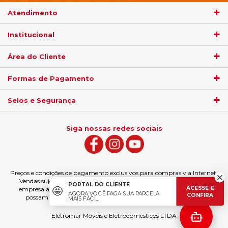
Atendimento
Institucional
Área do Cliente
Formas de Pagamento
Selos e Segurança
Siga nossas redes sociais
Preços e condições de pagamento exclusivos para compras via Internet.
Vendas sujeitas à análise e confirmação de dados. Fica garantida à
PORTAL DO CLIENTE
ACESSE E
🤩
empresa a eventual retificação das ofertas e erros de digitação que
AGORA VOCÊ PAGA SUA PARCELA
CONFIRA
possam ter sido veiculados, podendo ser estornado a compra.
MAIS FÁCIL
Eletromar Móveis e Eletrodomésticos LTDA