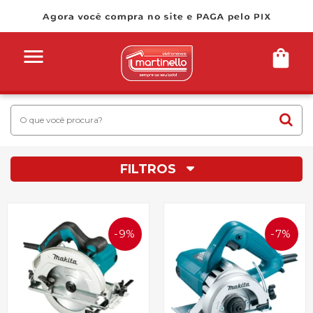
FILTROS
9%
7%
OFF
OFF