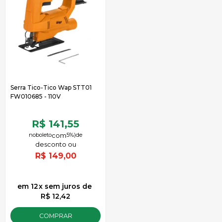
Serra Tico-Tico Wap STT01
FW010685 - 110V
R$ 141,55
no
boleto
5%)
de
R$
149,00
12
x
sem juros
de
R$ 12,42
COMPRAR