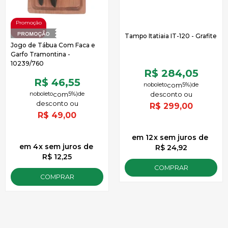
Tampo Itatiaia IT-120 - Grafite
Jogo de Tábua Com Faca e
Garfo Tramontina -
10239/760
R$ 284,05
R$ 46,55
no
boleto
5%)
de
no
boleto
5%)
de
R$
299,00
R$
49,00
12
x
sem juros
de
4
x
sem juros
de
R$ 24,92
R$ 12,25
COMPRAR
COMPRAR