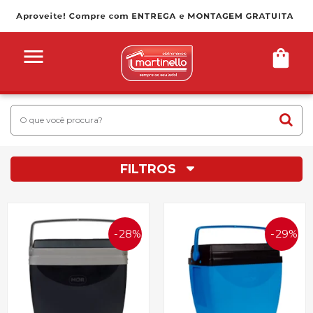
FILTROS
28%
29%
OFF
OFF