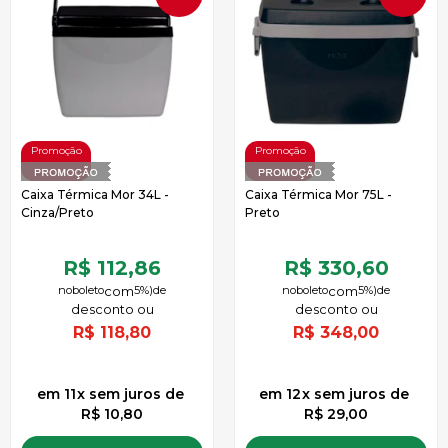
OFF
OFF
Caixa Térmica Mor 34L -
Caixa Térmica Mor 75L -
Cinza/Preto
Preto
R$ 112,86
R$ 330,60
no
boleto
5%)
de
no
boleto
5%)
de
R$
118,80
R$
348,00
11
x
sem juros
de
12
x
sem juros
de
R$ 10,80
R$ 29,00