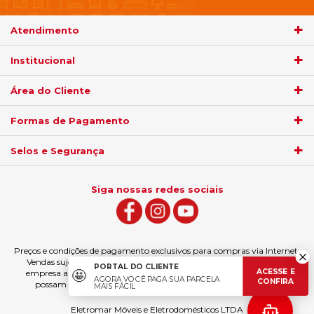
Atendimento
Institucional
Área do Cliente
Formas de Pagamento
Selos e Segurança
Siga nossas redes sociais
Preços e condições de pagamento exclusivos para compras via Internet.
Vendas sujeitas à análise e confirmação de dados. Fica garantida à
PORTAL DO CLIENTE
ACESSE E
🤩
empresa a eventual retificação das ofertas e erros de digitação que
AGORA VOCÊ PAGA SUA PARCELA
CONFIRA
possam ter sido veiculados, podendo ser estornado a compra.
MAIS FÁCIL
Eletromar Móveis e Eletrodomésticos LTDA