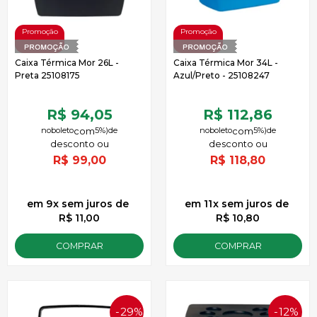
Caixa Térmica Mor 26L -
Caixa Térmica Mor 34L -
Preta 25108175
Azul/Preto - 25108247
R$ 94,05
R$ 112,86
no
boleto
5%)
de
no
boleto
5%)
de
R$
99,00
R$
118,80
9
x
sem juros
de
11
x
sem juros
de
R$ 11,00
R$ 10,80
COMPRAR
COMPRAR
29%
12%