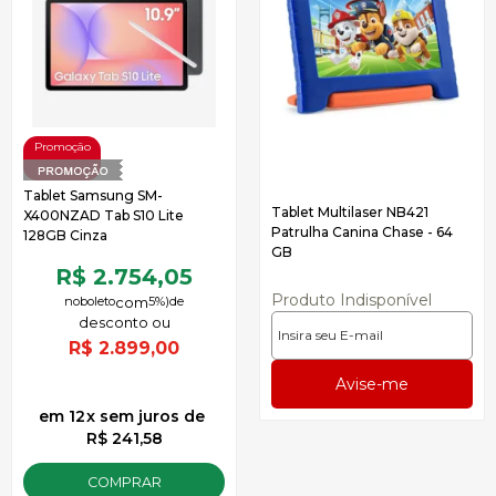
OFF
Tablet Samsung SM-
Tablet Multilaser NB421
X400NZAD Tab S10 Lite
Patrulha Canina Chase - 64
128GB Cinza
GB
R$ 2.754,05
Produto Indisponível
no
boleto
5%)
de
R$
2.899,00
12
x
sem juros
de
R$ 241,58
COMPRAR