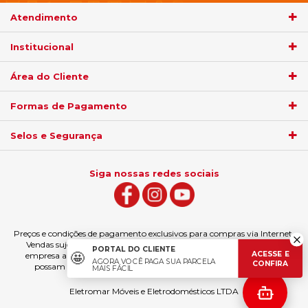
Atendimento
Institucional
Área do Cliente
Formas de Pagamento
Selos e Segurança
Siga nossas redes sociais
Preços e condições de pagamento exclusivos para compras via Internet.
Vendas sujeitas à análise e confirmação de dados. Fica garantida à
PORTAL DO CLIENTE
ACESSE E
🤩
empresa a eventual retificação das ofertas e erros de digitação que
AGORA VOCÊ PAGA SUA PARCELA
CONFIRA
possam ter sido veiculados, podendo ser estornado a compra.
MAIS FÁCIL
Eletromar Móveis e Eletrodomésticos LTDA