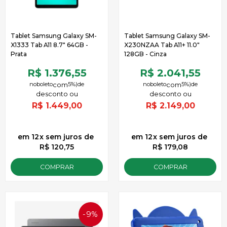
Tablet Samsung Galaxy SM-
Tablet Samsung Galaxy SM-
X1333 Tab A11 8.7" 64GB -
X230NZAA Tab A11+ 11.0"
Prata
128GB - Cinza
R$ 1.376,55
R$ 2.041,55
no
boleto
5%)
de
no
boleto
5%)
de
R$
1.449,00
R$
2.149,00
12
x
sem juros
de
12
x
sem juros
de
R$ 120,75
R$ 179,08
COMPRAR
COMPRAR
9%