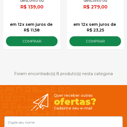
R$
139,00
R$
279,00
12
x
sem juros
de
12
x
sem juros
de
R$ 11,58
R$ 23,25
COMPRAR
COMPRAR
Foram encontrado(s)
8
produto(s) nesta categoria
Quer receber outras
ofertas?
Cadastre seu e-mail