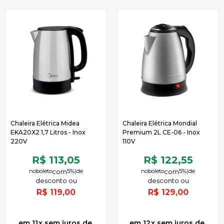
Chaleira Elétrica Midea
Chaleira Elétrica Mondial
EKA20X2 1,7 Litros - Inox
Premium 2L CE-06 - Inox
220V
110V
R$ 113,05
R$ 122,55
no
boleto
5%)
de
no
boleto
5%)
de
R$
119,00
R$
129,00
11
x
sem juros
de
12
x
sem juros
de