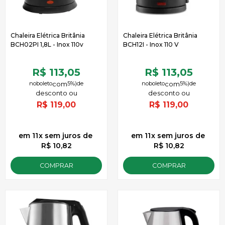
Chaleira Elétrica Britânia
Chaleira Elétrica Britânia
BCH02PI 1,8L - Inox 110v
BCH12I - Inox 110 V
R$ 113,05
R$ 113,05
no
boleto
5%)
de
no
boleto
5%)
de
R$
119,00
R$
119,00
11
x
sem juros
de
11
x
sem juros
de
R$ 10,82
R$ 10,82
COMPRAR
COMPRAR