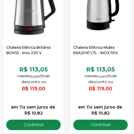
Chaleira Elétrica Britânia
Chaleira Elétrica Midea
BCH12I - Inox 220 V
EKA20X1 1,7L - INOX 110V
R$ 113,05
R$ 113,05
no
boleto
5%)
de
no
boleto
5%)
de
R$
119,00
R$
119,00
11
x
sem juros
de
11
x
sem juros
de
R$ 10,82
R$ 10,82
COMPRAR
COMPRAR