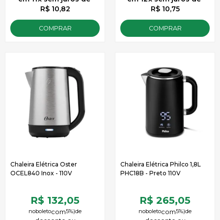
R$ 10,82
R$ 10,75
COMPRAR
COMPRAR
Chaleira Elétrica Oster
Chaleira Elétrica Philco 1,8L
OCEL840 Inox - 110V
PHC18B - Preto 110V
R$ 132,05
R$ 265,05
no
boleto
5%)
de
no
boleto
5%)
de