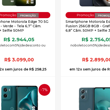
hone Motorola Edge 70 5G
Smartphone Motorola E
- Verde - Tela 6,7” Câm.
Fusion 256GB 8GB - Grafi
 Selfie 50MP
6,8” Câm. 50MP + Selfie
R$ 2.944,05
R$ 2.754,0
oleto
5%)
de
no
boleto
5%)
de
R$
3.099,00
R$
2.899,0
2
x
sem juros
de
R$ 258,25
12
x
sem juros
de
R
7%
OFF