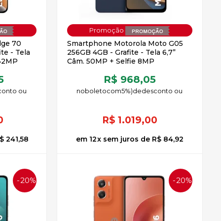
dge 70
Smartphone Motorola Moto G05
te - Tela
256GB 4GB - Grafite - Tela 6,7”
 32MP
Câm. 50MP + Selfie 8MP
5
R$ 968,05
no
boleto
5%)
de
0
R$
1.019,00
$ 241,58
12
x
sem juros
de
R$ 84,92
20%
20%
OFF
OFF