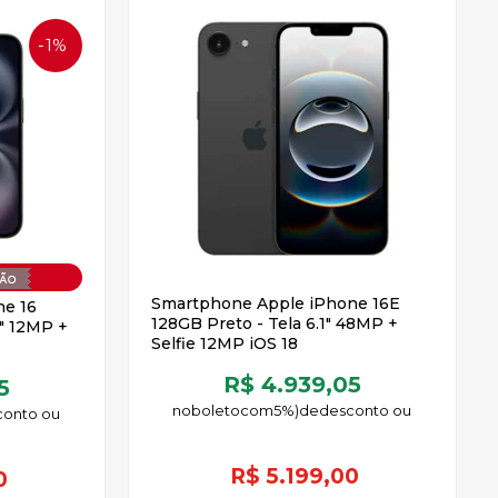
1%
OFF
Smartphone Apple iPhone 16E
e 16
128GB Preto - Tela 6.1" 48MP +
1" 12MP +
Selfie 12MP iOS 18
R$ 4.939,05
5
no
boleto
5%)
de
R$
5.199,00
0