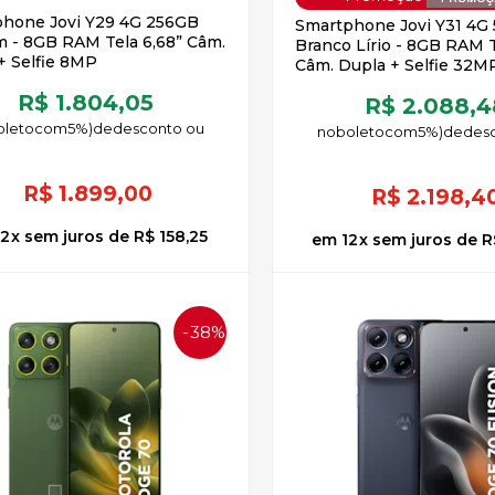
hone Jovi Y29 4G 256GB
Smartphone Jovi Y31 4G
 - 8GB RAM Tela 6,68” Câm.
Branco Lírio - 8GB RAM T
+ Selfie 8MP
Câm. Dupla + Selfie 32M
R$ 1.804,05
R$ 2.088,4
oleto
5%)
de
no
boleto
5%)
de
R$
1.899,00
R$
2.198,4
12
x
sem juros
de
R$ 158,25
12
x
sem juros
de
R
38%
OFF