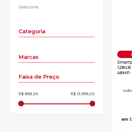
Selecione
Categoria
Marcas
Smartp
128GB A
48MP +
no
b
1