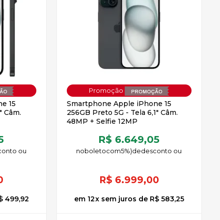
OFF
OFF
e 15
Smartphone Apple iPhone 15
" Câm.
256GB Preto 5G - Tela 6,1" Câm.
48MP + Selfie 12MP
5
R$ 6.649,05
no
boleto
5%)
de
0
R$
6.999,00
$ 499,92
12
x
sem juros
de
R$ 583,25