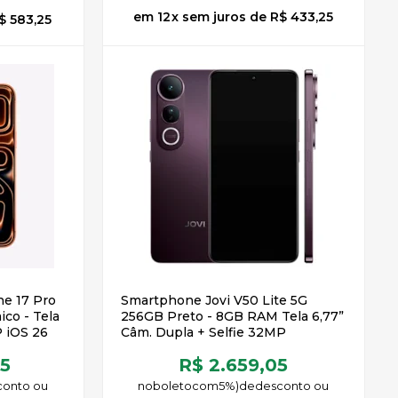
12
x
sem juros
de
R$ 433,25
$ 583,25
e 17 Pro
Smartphone Jovi V50 Lite 5G
co - Tela
256GB Preto - 8GB RAM Tela 6,77”
P iOS 26
Câm. Dupla + Selfie 32MP
05
R$ 2.659,05
no
boleto
5%)
de