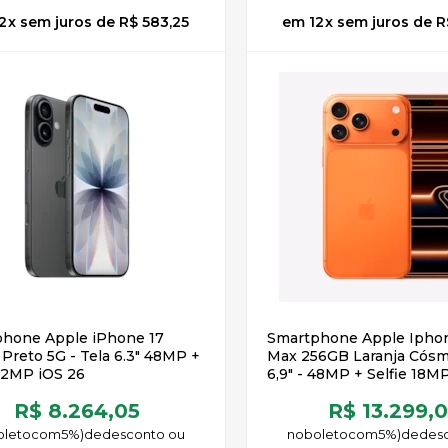
2
x
sem juros
de
R$ 583,25
12
x
sem juros
de
R
hone Apple iPhone 17
Smartphone Apple Iphon
Preto 5G - Tela 6.3" 48MP +
Max 256GB Laranja Cósmi
 12MP iOS 26
6,9" - 48MP + Selfie 18M
R$ 8.264,05
R$ 13.299,
oleto
5%)
de
no
boleto
5%)
de