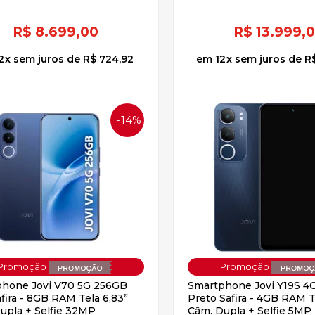
R$
8.699,00
R$
13.999,
2
x
sem juros
de
R$ 724,92
12
x
sem juros
de
R$
14%
OFF
hone Jovi V70 5G 256GB
Smartphone Jovi Y19S 4
afira - 8GB RAM Tela 6,83”
Preto Safira - 4GB RAM T
upla + Selfie 32MP
Câm. Dupla + Selfie 5MP