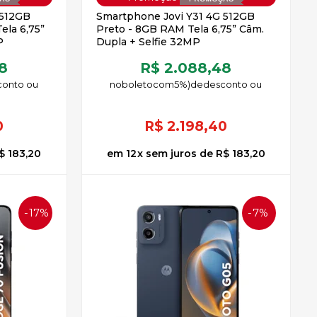
 512GB
Smartphone Jovi Y31 4G 512GB
ela 6,75”
Preto - 8GB RAM Tela 6,75” Câm.
P
Dupla + Selfie 32MP
8
R$ 2.088,48
no
boleto
5%)
de
0
R$
2.198,40
$ 183,20
12
x
sem juros
de
R$ 183,20
17%
7%
OFF
OFF