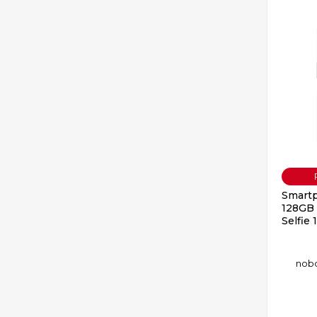
Smartp
128GB 
Selfie
no
b