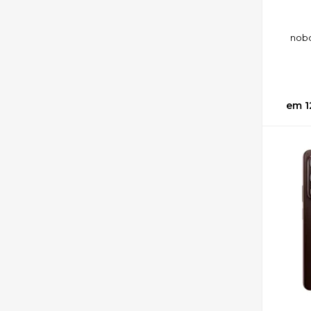
no
b
1