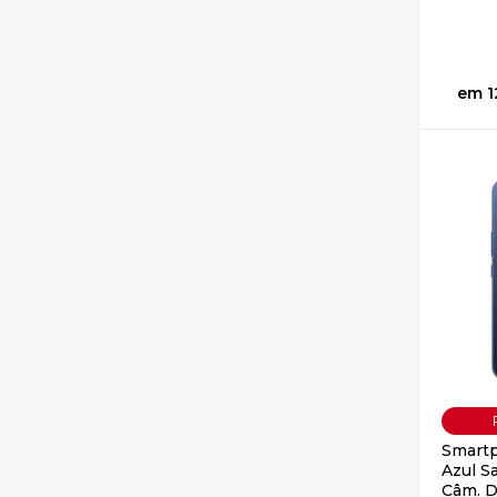
1
Smartp
Azul S
Câm. D