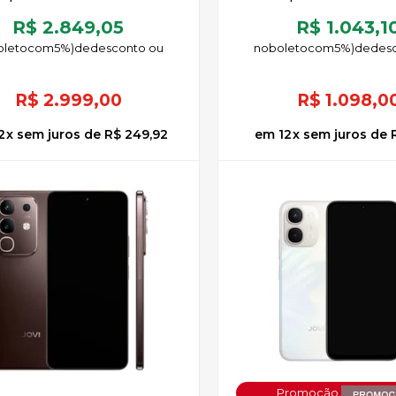
R$ 2.849,05
R$ 1.043,1
oleto
5%)
de
no
boleto
5%)
de
R$
2.999,00
R$
1.098,0
2
x
sem juros
de
R$ 249,92
12
x
sem juros
de