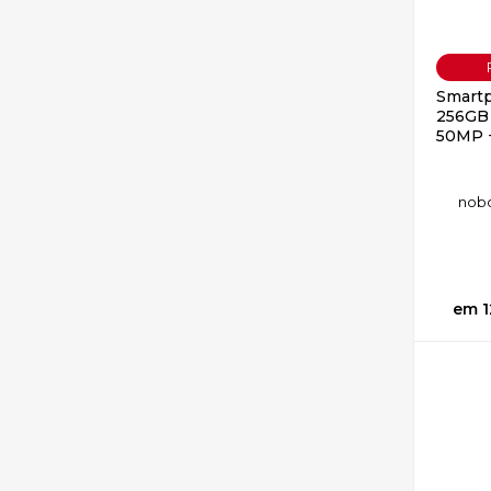
Smartp
256GB 
50MP +
no
b
1