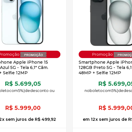
OFF
hone Apple iPhone 15
Smartphone Apple iPhon
zul 5G - Tela 6,1" Câm.
128GB Preto 5G - Tela 6,1
 Selfie 12MP
48MP + Selfie 12MP
R$ 5.699,05
R$ 5.699,0
oleto
5%)
de
no
boleto
5%)
de
R$
5.999,00
R$
5.999,0
2
x
sem juros
de
R$ 499,92
12
x
sem juros
de
R