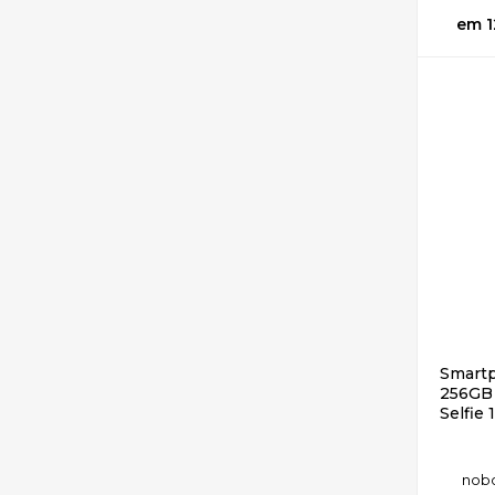
1
Smartp
256GB 
Selfie
no
b