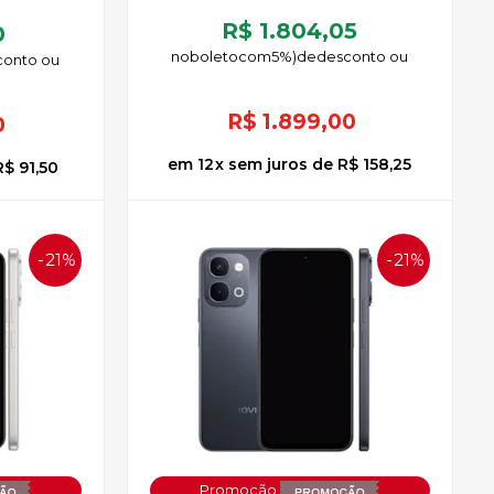
R$ 1.804,05
0
no
boleto
5%)
de
R$
1.899,00
0
12
x
sem juros
de
R$ 158,25
R$ 91,50
21%
21%
OFF
OFF