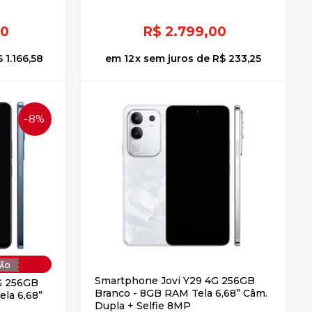
00
R$
2.799,00
 1.166,58
12
x
sem juros
de
R$ 233,25
8%
OFF
Smartphone Jovi Y29 4G 256GB
G 256GB
Branco - 8GB RAM Tela 6,68” Câm.
ela 6,68”
Dupla + Selfie 8MP