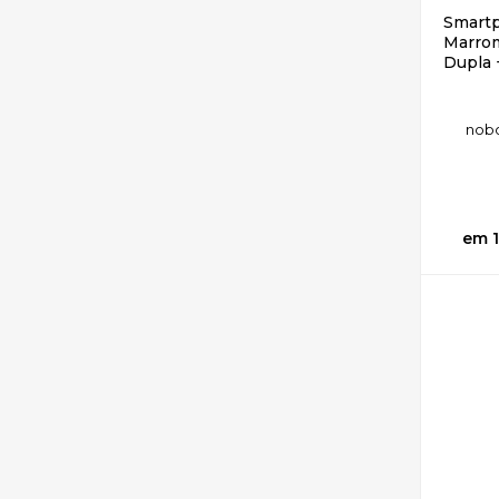
Smartp
Marrom
Dupla 
no
b