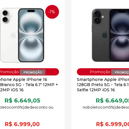
1%
OFF
hone Apple iPhone 16
Smartphone Apple iPhon
Branco 5G - Tela 6.1" 12MP +
128GB Preto 5G - Tela 6.
 12MP iOS 16
Selfie 12MP iOS 16
R$ 6.649,05
R$ 6.649,0
oleto
5%)
de
no
boleto
5%)
de
R$
6.999,00
R$
6.999,0