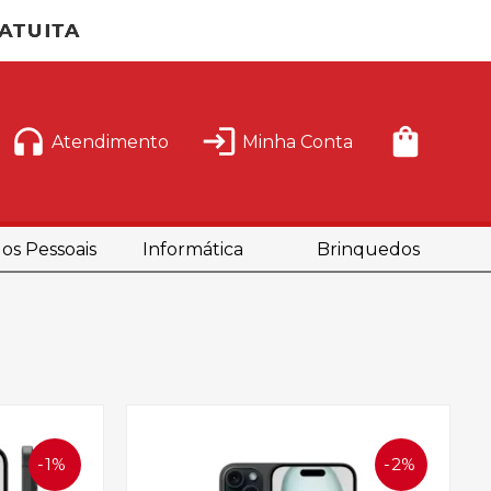
Atendimento
Minha Conta
os Pessoais
Informática
Brinquedos
1%
2%