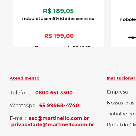
R$ 189,05
no
boleto
5%)
de
no
bole
R$
199,00
R$
12
x
sem juros
de
R$ 16,58
12
Atendimento
Institucional
Empresa
Telefone:
0800 651 3300
Nossas lojas
WhatsApp:
65 99968-4740
Trabalhe co
E-mail:
sac@martinello.com.br
privacidade@martinello.com.br
Portal do Cl