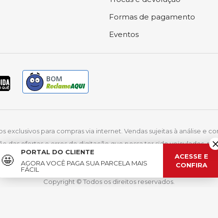
Formas de pagamento
Eventos
BOM
exclusivos para compras via internet. Vendas sujeitas à análise e co
ão das ofertas e erros de digitação que possa ter sido veiculados, 
PORTAL DO CLIENTE
mar Moveis Eletrodomesticos LTDA | CNPJ: 32.951.535/0001-34 | IE: 13.06
ACESSE E
🤩
AGORA VOCÊ PAGA SUA PARCELA
MAIS
CONFIRA
d. da Mudança, 6399, Industrial - Lucas do Rio Verde/MT | CEP: 78460
FÁCIL
Copyright © Todos os direitos reservados.