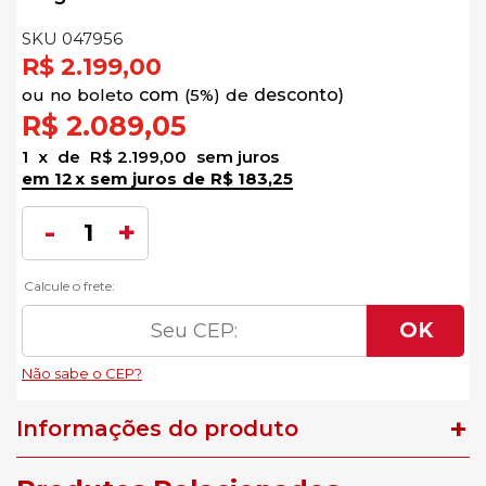
SKU 047956
R$ 2.199,00
no
boleto
5%)
de
R$ 2.089,05
1
x
de
R$ 2.199,00
sem juros
12
x
sem juros
de
R$ 183,25
Informações do produto