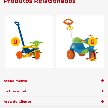
Produtos Relacionados
Brinquedo Bandeirantes
Brinquedo Bandeirantes
Motoca 761 Passeio Pedal -
Motoca 356 Velobaby Azul
Azul
Atendimento
R$ 227,05
R$ 521,55
Institucional
no
boleto
5%)
de
no
boleto
5%)
de
Área do Cliente
R$
239,00
R$
549,00