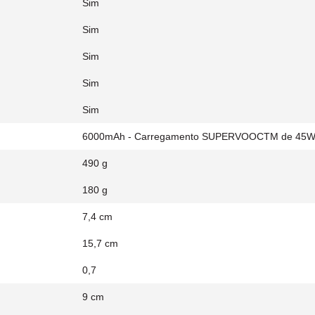
Sim
Sim
Sim
Sim
Sim
6000mAh - Carregamento SUPERVOOCTM de 45
490 g
180 g
7,4 cm
15,7 cm
0,7
9 cm