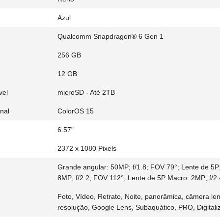
Azul
Qualcomm Snapdragon® 6 Gen 1
256 GB
12 GB
vel
microSD - Até 2TB
nal
ColorOS 15
6.57"
2372 x 1080 Pixels
Grande angular: 50MP; f/1.8; FOV 79°; Lente de 5P;
8MP; f/2.2; FOV 112°; Lente de 5P Macro: 2MP; f/2
Foto, Vídeo, Retrato, Noite, panorâmica, câmera len
resolução, Google Lens, Subaquático, PRO, Digital