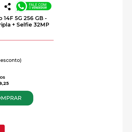
14F 5G 256 GB -
ripla + Selfie 32MP
ros
8,25
OMPRAR