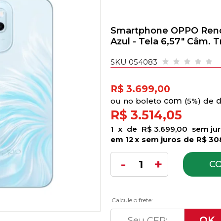
Smartphone OPPO Reno 
Azul - Tela 6,57" Câm. T
SKU 054083
R$ 3.699,00
no
boleto
5%)
de
R$ 3.514,05
1
x
de
R$ 3.699,00
sem ju
12
x
sem juros
de
R$ 30
C