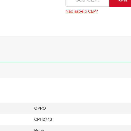
OPPO
CPH2743
Reno