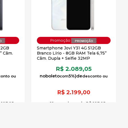
12GB
Smartphone Jovi Y31 4G 512GB
” Câm.
Branco Lírio - 8GB RAM Tela 6,75”
Câm. Dupla + Selfie 32MP
5
R$ 2.089,05
no
boleto
5%)
de
R$
2.199,00
 183,25
12
x
sem juros
de
R$ 183,25