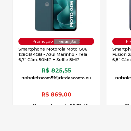
Smartphone Motorola Moto G06
Smartph
128GB 4GB - Azul Marinho - Tela
Fusion 2
6,7” Câm. 50MP + Selfie 8MP
6,8” Câm
R$ 825,55
no
boleto
5%)
de
no
bole
R$
869,00
12
x
sem juros
de
R$ 72,42
12