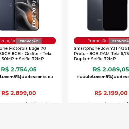
one Motorola Edge 70
Smartphone Jovi Y31 4G 5
56GB 8GB - Grafite - Tela
Preto - 8GB RAM Tela 6,75
. 50MP + Selfie 32MP
Dupla + Selfie 32MP
R$ 2.754,05
R$ 2.089,0
to
5%)
de
no
boleto
5%)
de
R$
2.899,00
R$
2.199,00
x
sem juros
de
R$ 241,58
12
x
sem juros
de
R$