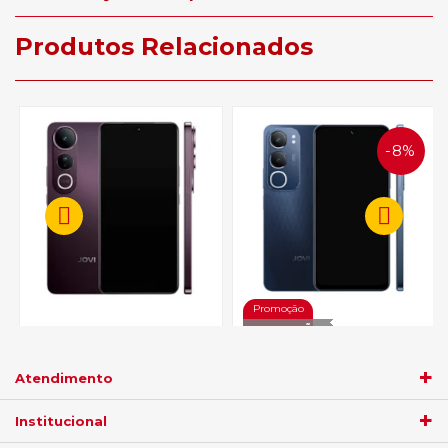
Produtos Relacionados
8%
OFF
Smartphone Jovi V50 Lite 5G
256GB Preto - 8GB RAM Tela
Smartphone Jovi Y19S 4G
6,77” Câm. Dupla + Selfie
256GB Preto Safira - 4GB
Atendimento
32MP
RAM Tela 6,68” Câm. Dupla +
R$ 2.659,05
Selfie 5MP
Institucional
R$ 1.044,05
no
boleto
5%)
de