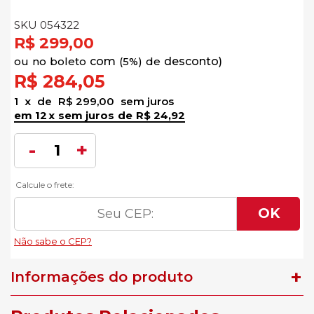
SKU 054322
R$ 299,00
no
boleto
5%)
de
R$ 284,05
1
x
de
R$ 299,00
sem juros
12
x
sem juros
de
R$ 24,92
Informações do produto