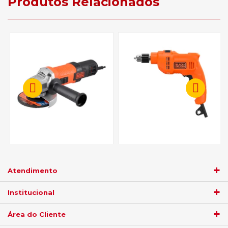
Produtos Relacionados
Esmerilhadeira Angular
Furadeira de Impacto
Black&Decker G720X 115mm
Black&Decker BED710550 -
920W - 110V
110V
Atendimento
R$ 284,05
R$ 189,05
Institucional
no
boleto
5%)
de
no
boleto
5%)
de
Área do Cliente
R$
299,00
R$
199,00