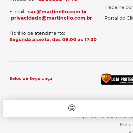
Trabalhe co
E-mail:
sac@martinello.com.br
privacidade@martinello.com.br
Portal do Cl
Horário de atendimento:
Segunda a sexta, das 08:00 às 17:30
Selos de Segurança
🤩
Preços e condições de pagamentos 
à empresa a eventual retificaç
Eletro
Ro