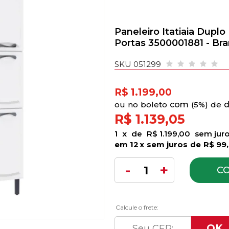
Paneleiro Itatiaia Dup
Portas 3500001881 - Br
SKU 051299
R$ 1.199,00
no
boleto
5%)
de
R$ 1.139,05
1
x
de
R$ 1.199,00
sem jur
12
x
sem juros
de
R$ 99
C