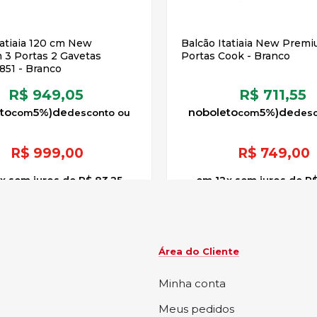
tatiaia 120 cm New
Balcão Itatiaia New Prem
3 Portas 2 Gavetas
Portas Cook - Branco
51 - Branco
R$ 949,05
R$ 711,55
to
5%)
de
no
boleto
5%)
de
R$
999,00
R$
749,00
x
sem juros
de
R$ 83,25
12
x
sem juros
de
R$
Área do Cliente
Minha conta
Meus pedidos