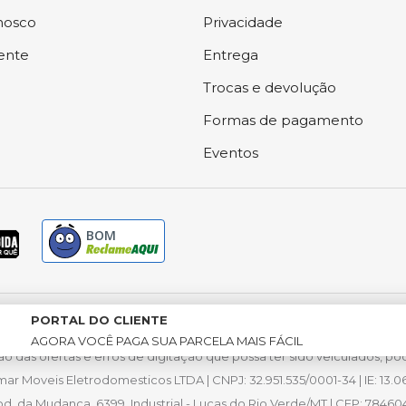
nosco
Privacidade
iente
Entrega
Trocas e devolução
Formas de pagamento
Eventos
BOM
PORTAL DO CLIENTE
exclusivos para compras via internet. Vendas sujeitas à análise e co
AGORA VOCÊ PAGA SUA PARCELA
MAIS FÁCIL
ão das ofertas e erros de digitação que possa ter sido veiculados, 
mar Moveis Eletrodomesticos LTDA | CNPJ: 32.951.535/0001-34 | IE: 13.06
d. da Mudança, 6399, Industrial - Lucas do Rio Verde/MT | CEP: 78460