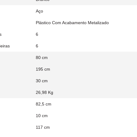
Aço
Plástico Com Acabamento Metalizado
s
6
eiras
6
80 cm
195 cm
30 cm
26,98 Kg
82,5 cm
10 cm
117 cm