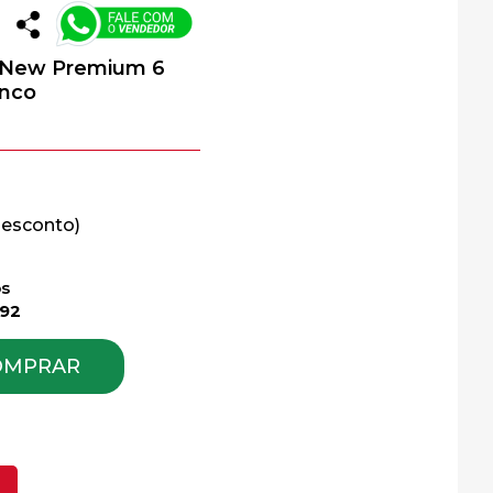
lo New Premium 6
anco
os
,92
OMPRAR