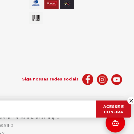
Siga nossas redes sociais
ACESSE E
nfirmação de dados. Fica garantida
CONFIRA
podendo ser estornado a compra.
9.911-0
417