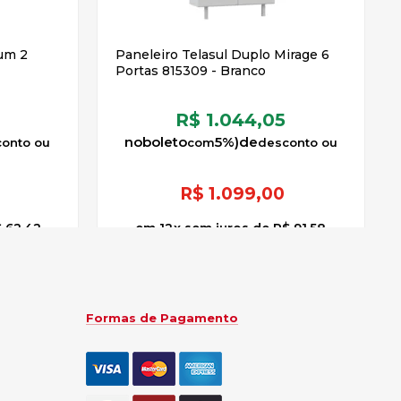
ium 2
Paneleiro Telasul Duplo Mirage 6
Portas 815309 - Branco
R$ 1.044,05
no
boleto
5%)
de
R$
1.099,00
 62,42
12
x
sem juros
de
R$ 91,58
Formas de Pagamento