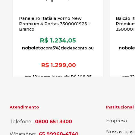
Paneleiro Itatiaia Forno New
Balcão I
Premium 4 Portas 3500001923 -
Premium 
Branco
35000018
R$ 1.234,05
no
boleto
5%)
de
no
bole
R$
1.299,00
12
x
sem juros
de
R$ 108,25
12
Atendimento
Institucional
Empresa
Telefone:
0800 651 3300
Nossas lojas
WhatsApp:
65 99968-4740