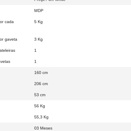
MDP
or cada
5 Kg
or gaveta
3 Kg
teleiras
1
vetas
1
160 cm
206 cm
53 cm
56 Kg
55,3 Kg
03 Meses