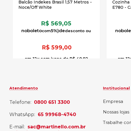
Balcão Indekes Brasil 1,57 Metros -
Cozinha
Noce/Off White
E780 - C
R$ 569,05
no
boleto
5%)
de
no
bole
R$
599,00
12
x
sem juros
de
R$ 49,92
12
Atendimento
Institucional
Empresa
Telefone:
0800 651 3300
Nossas lojas
WhatsApp:
65 99968-4740
Trabalhe co
E-mail:
sac@martinello.com.br