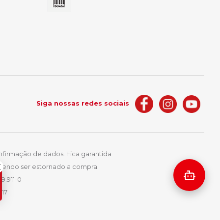
Siga nossas redes sociais
nfirmação de dados. Fica garantida
podendo ser estornado a compra.
9.911-0
417