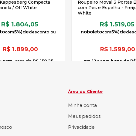
 Kappesberg Compacta
Roupeiro Moval 3 Portas B
anela / Off White
com Pés e Espelho - Freijo
White
R$ 1.804,05
R$ 1.519,05
to
5%)
de
no
boleto
5%)
de
R$
1.899,00
R$
1.599,00
x
sem juros
de
R$ 158,25
12
x
sem juros
de
R$
Área do Cliente
Minha conta
Meus pedidos
nosco
Privacidade