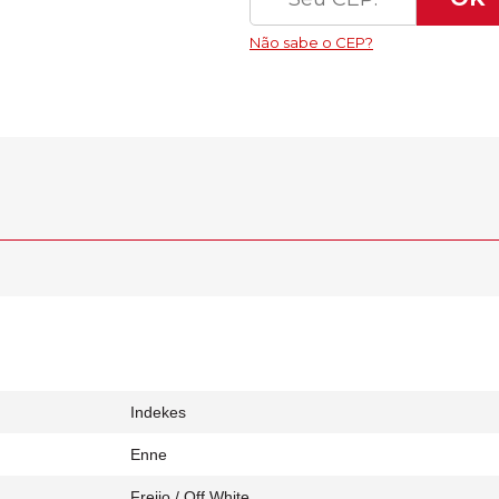
Indekes
Enne
Freijo / Off White