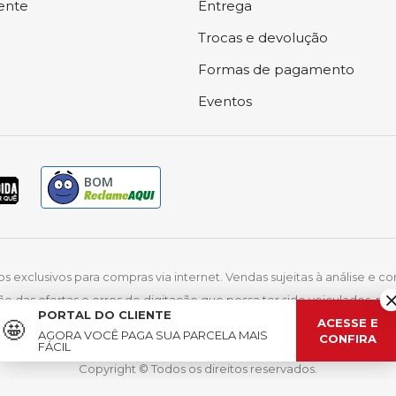
iente
Entrega
Trocas e devolução
Formas de pagamento
Eventos
BOM
exclusivos para compras via internet. Vendas sujeitas à análise e co
ão das ofertas e erros de digitação que possa ter sido veiculados, 
PORTAL DO CLIENTE
mar Moveis Eletrodomesticos LTDA | CNPJ: 32.951.535/0001-34 | IE: 13.06
ACESSE E
🤩
AGORA VOCÊ PAGA SUA PARCELA
MAIS
CONFIRA
d. da Mudança, 6399, Industrial - Lucas do Rio Verde/MT | CEP: 78460
FÁCIL
Copyright © Todos os direitos reservados.