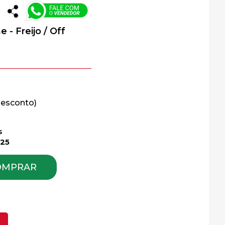
 - Freijo / Off
s
,25
OMPRAR