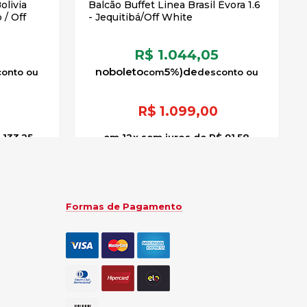
olivia
Balcão Buffet Linea Brasil Évora 1.6
 / Off
- Jequitibá/Off White
R$ 1.044,05
no
boleto
5%)
de
R$
1.099,00
 133,25
12
x
sem juros
de
R$ 91,58
Formas de Pagamento