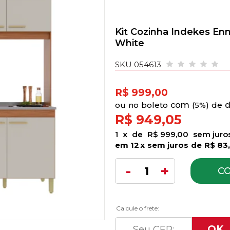
Kit Cozinha Indekes Enne
White
SKU 054613
R$ 999,00
no
boleto
5%)
de
R$ 949,05
1
x
de
R$ 999,00
sem juro
12
x
sem juros
de
R$ 83
C