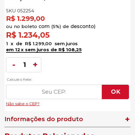
SKU 052254
R$ 1.299,00
no
boleto
5%)
de
R$ 1.234,05
1
x
de
R$ 1.299,00
sem juros
12
x
sem juros
de
R$ 108,25
Informações do produto