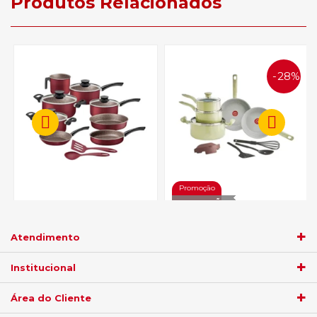
Produtos Relacionados
28%
OFF
Jogo de Panelas Tramont 10
Peças Paris Vermelha -
Jogo de Panelas Tefal
28599/727
Recycled Ceramic 9 Peças
Atendimento
C581SCFT - Verde
R$ 759,05
Institucional
R$ 474,05
no
boleto
5%)
de
no
boleto
5%)
de
Área do Cliente
R$
799,00
R$
499,00