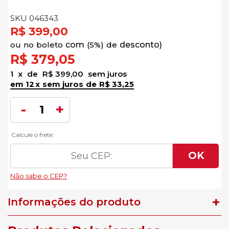
SKU 046343
R$ 399,00
no
boleto
5%)
de
R$ 379,05
1
x
de
R$ 399,00
sem juros
12
x
sem juros
de
R$ 33,25
Informações do produto