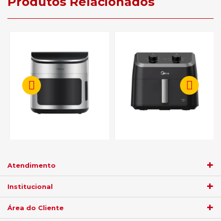
Produtos Relacionados
Fritadeira Elétrica Midea Air
Fritadeira Elétrica Midea Air
Fryer FWM12P1 Oven 12L -
Fryer FWM85P1 Widemax
Preto 110V
8,5L - Preto 110V
Atendimento
R$ 607,05
R$ 521,55
Institucional
no
boleto
5%)
de
no
boleto
5%)
de
Área do Cliente
R$
639,00
R$
549,00