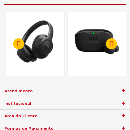
Fone de Ouvido JBL 730BT -
Fone de Ouvido JBL Wave
Preto
Buds WBUDS2BLK Sem Fio -
Preto
Atendimento
R$ 341,05
R$ 341,05
Institucional
no
boleto
5%)
de
no
boleto
5%)
de
Área do Cliente
R$
359,00
R$
359,00
Formas de Pagamento