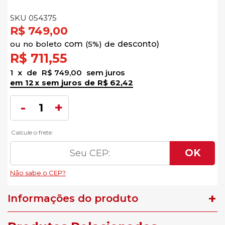
SKU 054375
R$ 749,00
no
boleto
5%)
de
R$ 711,55
1
x
de
R$ 749,00
sem juros
12
x
sem juros
de
R$ 62,42
Informações do produto