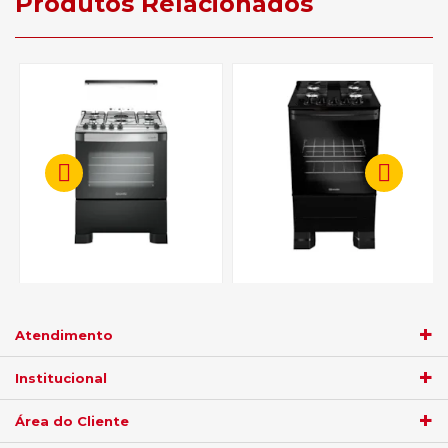
Produtos Relacionados
Fogão 5 Bocas Com
Fogão Mueller 4 Bocas Com
Acendimento Automático
Acendimento Automático
Mueller Decorato G3 - Preto
MFV4BF - Preto Fosco
Atendimento
Fosco
R$ 1.709,05
R$ 1.329,05
Institucional
no
boleto
5%)
de
no
boleto
5%)
de
Área do Cliente
R$
1.799,00
R$
1.399,00