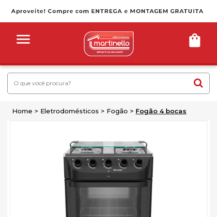
Home
Eletrodomésticos
Fogão
Fogão 4 bocas