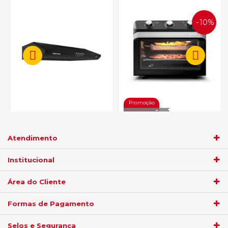
10%
OFF
Depurador de Ar Colormaq 5
e 6 Bocas DC80CPTCNAC -
Air Forno Fritadeira Mueller
Preto Bivolt
MFB35G 35L - Preto 110V
Atendimento
R$ 379,05
Institucional
R$ 854,05
no
boleto
5%)
de
no
boleto
5%)
de
Área do Cliente
R$
399,00
R$
999,00
R$
899,00
Formas de Pagamento
12
x
sem juros
de
Selos e Segurança
12
x
sem juros
de
R$ 33,25