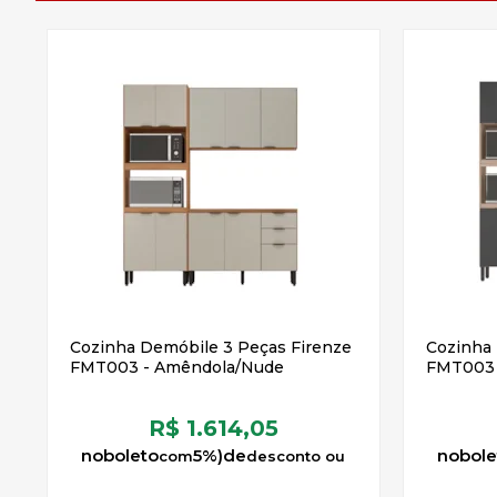
Cozinha Demóbile 3 Peças Firenze
Cozinha 
FMT003 - Amêndola/Nude
FMT003 -
R$ 1.614,05
no
boleto
5%)
de
no
bole