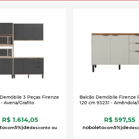
Demóbile 3 Peças Firenze
Balcão Demóbile Firenze P
 Avena/Grafito
120 cm 93231 - Amêndola
R$ 1.614,05
R$ 597,55
to
5%)
de
no
boleto
5%)
de