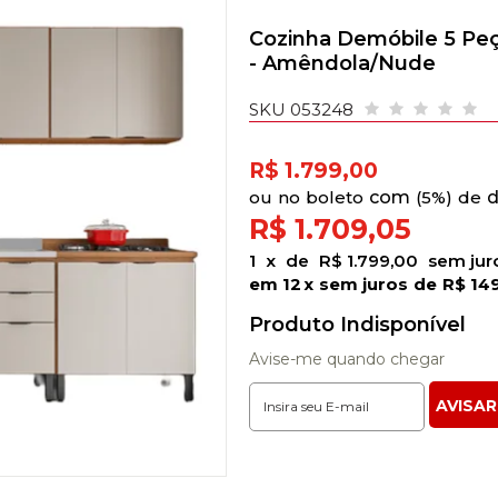
Cozinha Demóbile 5 Pe
- Amêndola/Nude
SKU 053248
R$ 1.799,00
no
boleto
5%)
de
R$ 1.709,05
1
x
de
R$ 1.799,00
sem jur
12
x
sem juros
de
R$ 14
Produto Indisponível
Avise-me quando chegar