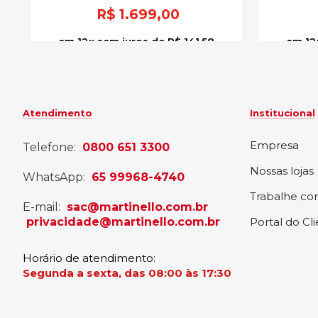
R$
1.699,00
12
x
sem juros
de
R$ 141,58
12
Atendimento
Institucional
Empresa
Telefone:
0800 651 3300
Nossas lojas
WhatsApp:
65 99968-4740
Trabalhe co
E-mail:
sac@martinello.com.br
privacidade@martinello.com.br
Portal do Cl
Horário de atendimento:
Segunda a sexta, das 08:00 às 17:30