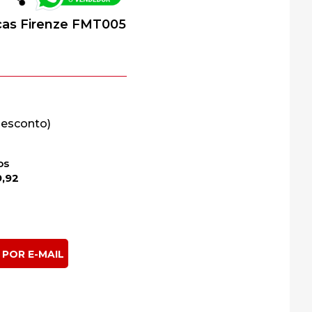
ças Firenze FMT005
os
9,92