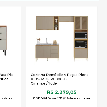
ara Pia
Cozinha Demóbile 4 Peças Plena
/Nude
100% MDF PE0009 -
Cinamon/Nude
R$ 2.279,05
no
boleto
5%)
de