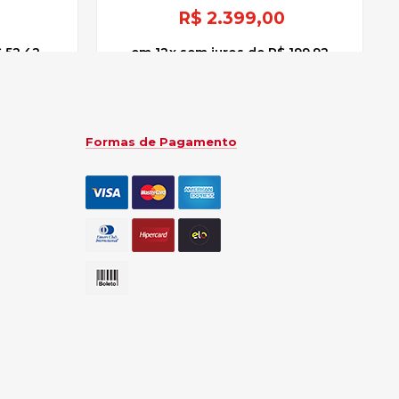
R$
2.399,00
 52,42
12
x
sem juros
de
R$ 199,92
Formas de Pagamento