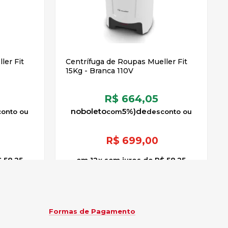
ler Fit
Centrífuga de Roupas Mueller Fit
15Kg - Branca 110V
R$ 664,05
no
boleto
5%)
de
R$
699,00
 58,25
12
x
sem juros
de
R$ 58,25
Formas de Pagamento