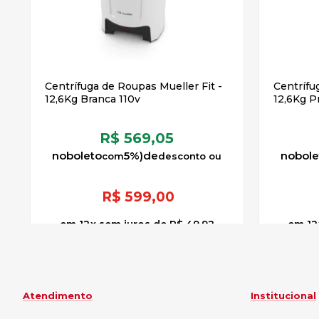
Centrífuga de Roupas Mueller Fit -
Centrífu
12,6Kg Branca 110v
12,6Kg P
R$ 569,05
no
boleto
5%)
de
no
bole
R$
599,00
12
x
sem juros
de
R$ 49,92
12
Atendimento
Institucional