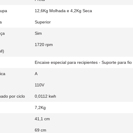
oupa
12,6Kg Molhada e 4,2Kg Seca
a
Superior
nça
Sim
1720 rpm
M)
Encaixe especial para recipientes - Suporte para fi
ica
A
110V
do por ciclo
0,0112 kwh
7,2Kg
41,1 cm
69 cm