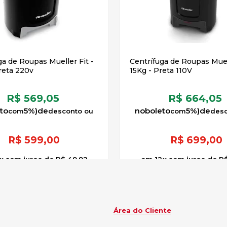
ga de Roupas Mueller Fit -
Centrífuga de Roupas Muel
reta 220v
15Kg - Preta 110V
R$ 569,05
R$ 664,05
to
5%)
de
no
boleto
5%)
de
R$
599,00
R$
699,00
x
sem juros
de
R$ 49,92
12
x
sem juros
de
R$
Área do Cliente