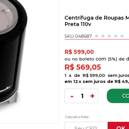
Centrífuga de Roupas Mu
Preta 110v
SKU 048687
R$ 599,00
no
boleto
5%)
de
R$ 569,05
1
x
de
R$ 599,00
sem juro
12
x
sem juros
de
R$ 49
C