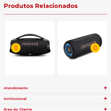
Produtos Relacionados
Caixa de Som Aiwa Boombox
Caixa de Som Aiwa Speaker
AWS-BBS-01-B Bluetooth -
AWS-SP-04-LB Bluetooth -
Preto
Preto
Atendimento
R$ 1.709,05
R$ 559,55
Institucional
no
boleto
5%)
de
no
boleto
5%)
de
Área do Cliente