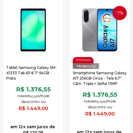
7%
OFF
Tablet Samsung Galaxy SM-
X1333 Tab A11 8.7" 64GB -
Smartphone Samsung Galaxy
Prata
A17 256GB Cinza - Tela 6,7"
Câm. Tripla + Selfie 13MP
R$ 1.376,55
R$ 1.376,55
no
boleto
5%)
de
no
boleto
5%)
de
R$
1.449,00
R$
1.449,00
12
x
sem juros
de
12
x
sem juros
de
R$ 120,75