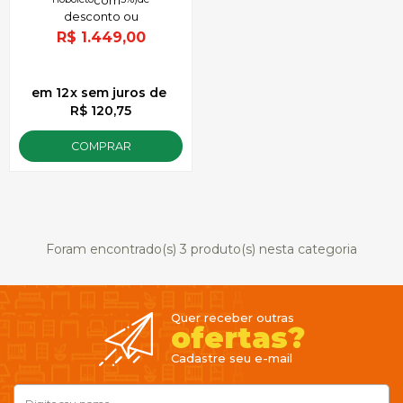
R$
1.449,00
12
x
sem juros
de
R$ 120,75
COMPRAR
Foram encontrado(s)
3
produto(s) nesta categoria
Quer receber outras
ofertas?
Cadastre seu e-mail