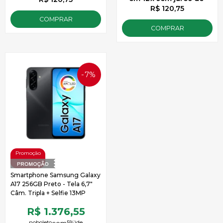
R$ 120,75
COMPRAR
COMPRAR
7%
OFF
Smartphone Samsung Galaxy
A17 256GB Preto - Tela 6,7"
Câm. Tripla + Selfie 13MP
R$ 1.376,55
no
boleto
5%)
de