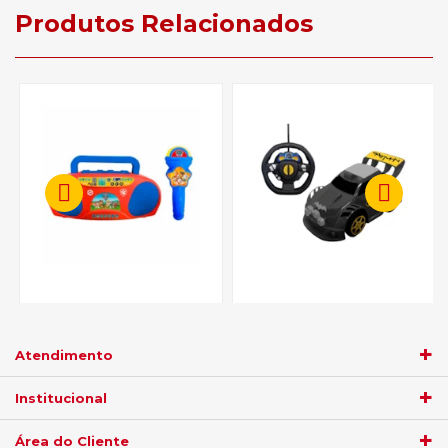
Produtos Relacionados
Brinquedo Candide
Brinquedo Candide Carro
Boombox Karaoke Patrulha
Controle Remoto Batman -
Canina 1971
90002
Atendimento
R$ 141,55
R$ 94,05
Institucional
no
boleto
5%)
de
no
boleto
5%)
de
Área do Cliente