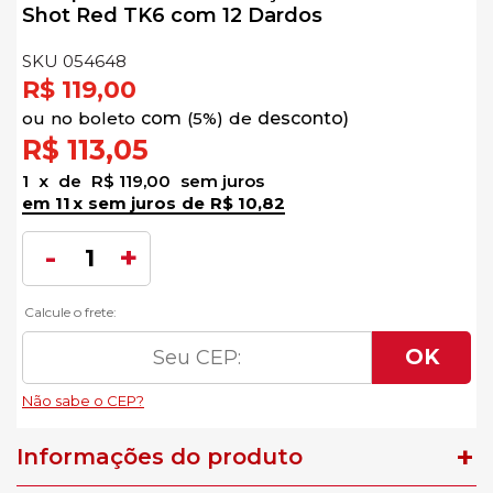
Shot Red TK6 com 12 Dardos
SKU 054648
R$ 119,00
no
boleto
5%)
de
R$ 113,05
1
x
de
R$ 119,00
sem juros
11
x
sem juros
de
R$ 10,82
Informações do produto