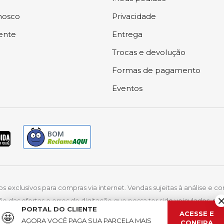
nosco
Privacidade
iente
Entrega
Trocas e devolução
Formas de pagamento
Eventos
BOM
exclusivos para compras via internet. Vendas sujeitas à análise e co
ão das ofertas e erros de digitação que possa ter sido veiculados, 
PORTAL DO CLIENTE
mar Moveis Eletrodomesticos LTDA | CNPJ: 32.951.535/0001-34 | IE: 13.06
ACESSE E
🤩
AGORA VOCÊ PAGA SUA PARCELA
MAIS
CONFIRA