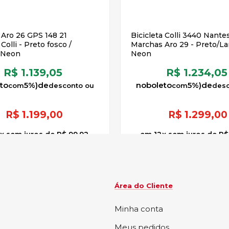
a Aro 26 GPS 148 21
Bicicleta Colli 3440 Nantes 21
olli - Preto fosco /
Marchas Aro 29 - Preto/La
 Neon
Neon
R$ 1.139,05
R$ 1.234,05
to
5%)
de
no
boleto
5%)
de
R$
1.199,00
R$
1.299,00
x
sem juros
de
R$ 99,92
12
x
sem juros
de
R$
Área do Cliente
Minha conta
Meus pedidos