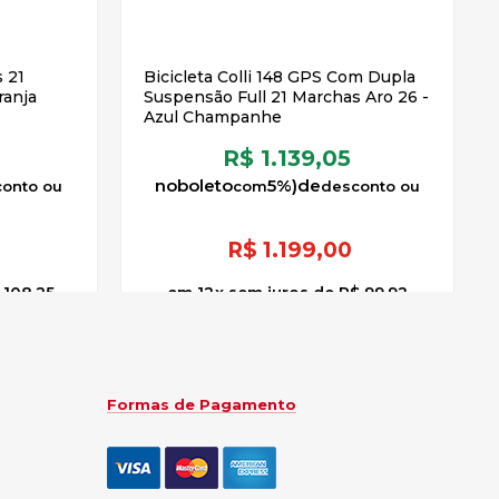
Bicicleta Colli 148 GPS Com Dupla
ranja
Suspensão Full 21 Marchas Aro 26 -
Azul Champanhe
R$ 1.139,05
no
boleto
5%)
de
R$
1.199,00
 108,25
12
x
sem juros
de
R$ 99,92
Formas de Pagamento