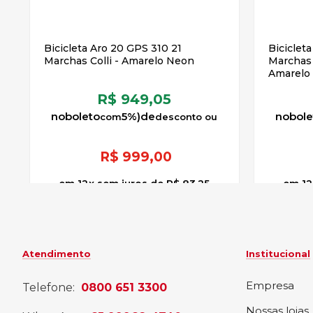
Bicicleta Aro 20 GPS 310 21
Biciclet
Marchas Colli - Amarelo Neon
Marchas C
Amarelo
R$ 949,05
no
boleto
5%)
de
no
bole
R$
999,00
12
x
sem juros
de
R$ 83,25
12
Atendimento
Institucional
Empresa
Telefone:
0800 651 3300
Nossas lojas