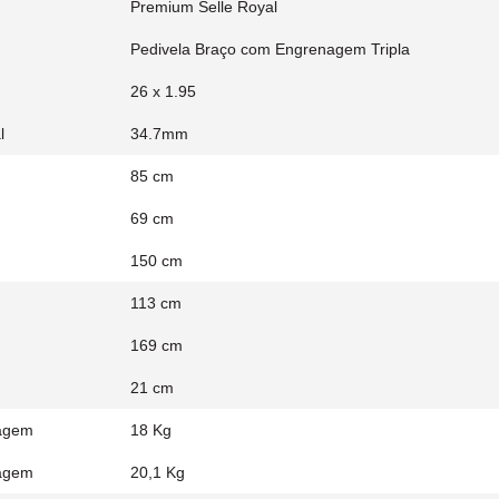
Premium Selle Royal
Pedivela Braço com Engrenagem Tripla
26 x 1.95
l
34.7mm
85 cm
69 cm
150 cm
113 cm
169 cm
21 cm
agem
18 Kg
agem
20,1 Kg