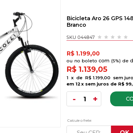
Bicicleta Aro 26 GPS 148
Branco
SKU 044847
R$ 1.199,00
no
boleto
5%)
de
R$ 1.139,05
1
x
de
R$ 1.199,00
sem jur
12
x
sem juros
de
R$ 99
C