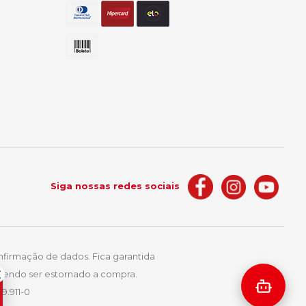
Siga nossas redes sociais
nfirmação de dados. Fica garantida
podendo ser estornado a compra.
9.911-0