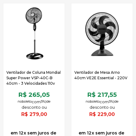
Ventilador de Coluna Mondial
Ventilador de Mesa Arno
Super Power VSP-40C-B
40cm VE2E Essential - 220V
40cm - 3 Velocidades 110v
R$ 265,05
R$ 217,55
no
boleto
5%)
de
no
boleto
5%)
de
R$
279,00
R$
229,00
12
x
sem juros
de
12
x
sem juros
de