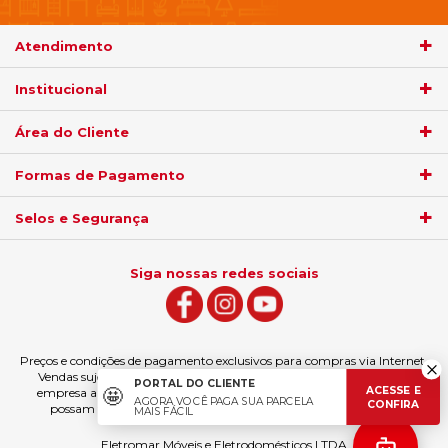
Atendimento
Institucional
Área do Cliente
Formas de Pagamento
Selos e Segurança
Siga nossas redes sociais
Preços e condições de pagamento exclusivos para compras via Internet.
Vendas sujeitas à análise e confirmação de dados. Fica garantida à
PORTAL DO CLIENTE
ACESSE E
🤩
empresa a eventual retificação das ofertas e erros de digitação que
AGORA VOCÊ PAGA SUA PARCELA
CONFIRA
possam ter sido veiculados, podendo ser estornado a compra.
MAIS FÁCIL
Eletromar Móveis e Eletrodomésticos LTDA