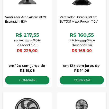
Ventilador Arno 40cm VE2E
Ventilador Britânia 30 cm
Essential - 110V
BVT301 Maxx Force - 110V
R$ 217,55
R$ 160,55
no
boleto
5%)
de
no
boleto
5%)
de
R$
229,00
R$
169,00
12
x
sem juros
de
12
x
sem juros
de
R$ 19,08
R$ 14,08
COMPRAR
COMPRAR