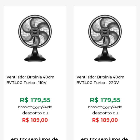
Ventilador Britânia 40cm
Ventilador Britânia 40cm
BVT400 Turbo - 110V
BVT400 Turbo - 220V
R$ 179,55
R$ 179,55
no
boleto
5%)
de
no
boleto
5%)
de
R$
189,00
R$
189,00
12
x
sem juros
de
12
x
sem juros
de