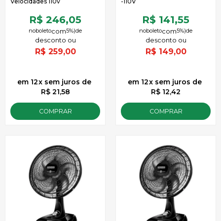
Velocidades 110v
-110V
R$ 246,05
R$ 141,55
no
boleto
5%)
de
no
boleto
5%)
de
R$
259,00
R$
149,00
12
x
sem juros
de
12
x
sem juros
de
R$ 21,58
R$ 12,42
COMPRAR
COMPRAR