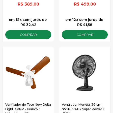
R$
389,00
R$
499,00
12
x
sem juros
de
12
x
sem juros
de
R$ 32,42
R$ 41,58
COMPRAR
COMPRAR
Ventilador de Teto New Delta
Ventilador Mondial 30 cm
Light 3 PPM - Branco 3
NVSP-30-B2 Super Power II