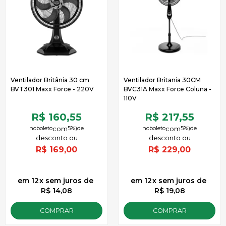
Ventilador Britânia 30 cm
Ventilador Britania 30CM
BVT301 Maxx Force - 220V
BVC31A Maxx Force Coluna -
110V
R$ 160,55
R$ 217,55
no
boleto
5%)
de
no
boleto
5%)
de
R$
169,00
R$
229,00
12
x
sem juros
de
12
x
sem juros
de
R$ 14,08
R$ 19,08
COMPRAR
COMPRAR