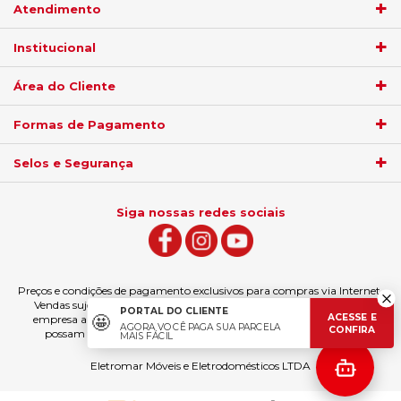
Inverter Ai Ecomaster
42EZVCA/38EZVCA - 220V
Atendimento
42EZVCA/38EZVCA - 220V
R$ 4.701,55
Institucional
R$ 3.499,80
no
boleto
5%)
de
no
boleto
5%)
de
Área do Cliente
R$
4.949,00
R$
3.899,00
Formas de Pagamento
R$
3.684,00
12
x
sem juros
de
Selos e Segurança
12
x
sem juros
de
R$ 412,42
R$ 307,00
COMPRAR
Siga nossas redes sociais
COMPRAR
Preços e condições de pagamento exclusivos para compras via Internet.
Vendas sujeitas à análise e confirmação de dados. Fica garantida à
PORTAL DO CLIENTE
ACESSE E
🤩
empresa a eventual retificação das ofertas e erros de digitação que
AGORA VOCÊ PAGA SUA PARCELA
CONFIRA
possam ter sido veiculados, podendo ser estornado a compra.
MAIS FÁCIL
Eletromar Móveis e Eletrodomésticos LTDA