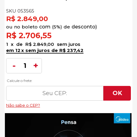
SKU 053565
R$ 2.849,00
no
boleto
5%)
de
R$ 2.706,55
1
x
de
R$ 2.849,00
sem juros
12
x
sem juros
de
R$ 237,42